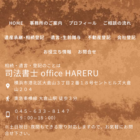
HOME
事務所のご案内
プロフィール
ご相談の流れ
遺産承継･相続登記
遺言･生前贈与
不動産登記
会社登記
お役立ち情報
お問合せ
相続・遺言・登記のことは
司法書士 office HARERU
横浜市港北区大倉山３丁目２番１８号セントヒルズ大倉
山２０４
東急東横線 大倉山駅 徒歩３分
０４５－６３３－８１４７
（ 9：00～18：00）
※土日祝日･夜間もできる限り対応しますので、お気軽にお問
合せ下さい。