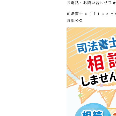
お電話・お問い合わせフ
司法書士 ｏｆｆｉｃｅ Ｈ
渡部公久