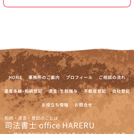
HOME
事務所のご案内
プロフィール
ご相談の流れ
遺産承継･相続登記
遺言･生前贈与
不動産登記
会社登記
お役立ち情報
お問合せ
相続・遺言・登記のことは
司法書士 office HARERU